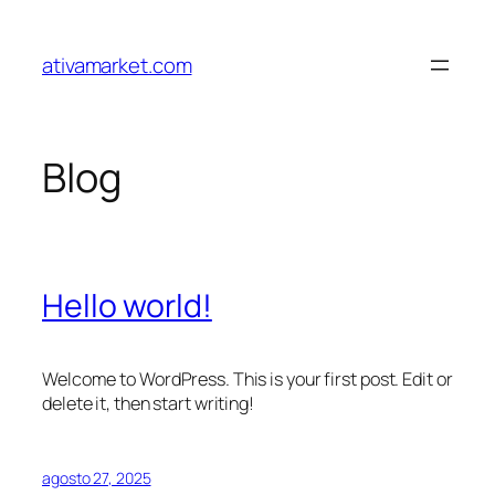
Pular
para
ativamarket.com
o
conteúdo
Blog
Hello world!
Welcome to WordPress. This is your first post. Edit or
delete it, then start writing!
agosto 27, 2025